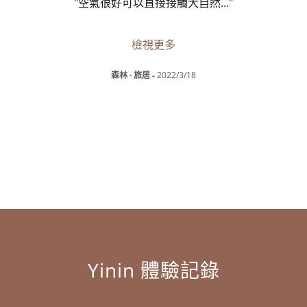
過程
..."
"空氣很好可以直接接觸大自然
..."
"很特
檢視更多
森林 · 旅居
-
2022/3/18
Yinin 體驗記錄