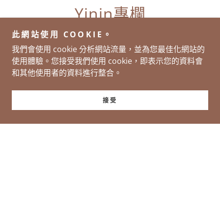
Yinin專欄
此網站使用 COOKIE。
我們會使用 cookie 分析網站流量，並為您最佳化網站的
全部貼文
人物專訪
休閒娛樂
影音
文化
使用體驗。您接受我們使用 cookie，即表示您的資料會
旅遊
運動
飲食
和其他使用者的資料進行整合。
接受
2026年7月28日
– 戀
【立秋，一天落雨一天
【大
 YOGA
涼。 /清炒高麗菜】-
/
YOGA WZ MONKEY
YOG
台東瑜伽場所